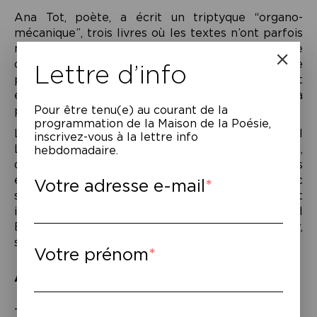
Ana Tot, poète, a écrit un triptyque “organo-
mécanique”, trois livres où les textes n’ont parfois
ni début ni fin, où le flottement du sens est une
condition poétique. Elle incarne sur scène cette
Lettre d’info
parole labyrinthique, philosophique, qui va et vient
en usant avec jubilation de la langue, de sa
Pour être tenu(e) au courant de la
plasticité et de sa polysémie.
programmation de la Maison de la Poésie,
Léonore Boulanger, chanteuse et figure du label
inscrivez-vous à la lettre info
Le Saule, va et vient elle aussi, en toute liberté,
hebdomadaire.
d’influences éclectiques en propositions
écervelées. Elle vous rappelle tout et rien, avec
Votre adresse e-mail
son folklore étrange bien à elle, tellement
intrigant. En compagnie du musicien Jean-Daniel
Botta, elle dessine un territoire neuf, buissonnier,
sauvage et émouvant.
Votre prénom
À lire
–
Ana Tot,
Méca,,
éd.
Le Cadran Ligné, 2016
–
Mottes mottes mottes
, éd. Le Grand Os
,