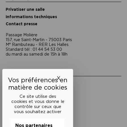
Privatiser une salle
Informations techniques
Contact presse
Passage Moliėre
157, rue Saint-Martin - 75003 Paris
M° Rambuteau - RER Les Halles
Standard tél : 01 44 54 53 00
du mardi au samedi de 15h à 18h
Liens utiles
X
Masquer le bandeau des 
Mentions légales
Politique de confidentialité
Conditions générales de vente
Ce site utilise des
cookies et vous donne le
Cookies
contrôle sur ceux que
vous souhaitez activer
Restons en lien
Nos partenaires