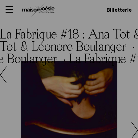
Skip
Panneau de gestion des cookies
Maison de la poésie
Primary
to
Billetterie
Menu
content
Scène
littéraire
La Fabrique #18 : Ana Tot
 Tot & Léonore Boulanger ·
e Boulanger ·
La Fabrique 