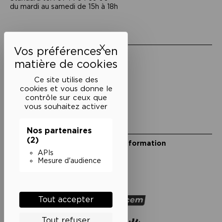
du mardi au samedi de 15h à 18h
Liens utiles
X
Masquer le bandeau des 
Mentions légales
Politique de confidentialité
Conditions générales de vente
Ce site utilise des
cookies et vous donne le
Cookies
contrôle sur ceux que
vous souhaitez activer
Restons en lien
Nos partenaires
(2)
Inscrivez-vous à notre lettre d’information
Suivez-nous sur les réseaux
APIs
Mesure d'audience
Facebook
Instagram
YouTube
Soundcloud
Nos partenaires
Tout accepter
Tout refuser