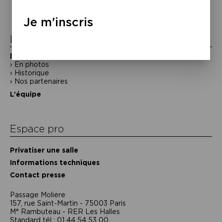
l’article
Je m'inscris
La Maison de la Poésie
Découvrir
En photos
Historique
Nos partenaires
L’équipe
Espace pro
Privatiser une salle
Informations techniques
Contact presse
Passage Moliėre
157, rue Saint-Martin - 75003 Paris
M° Rambuteau - RER Les Halles
Standard tél : 01 44 54 53 00