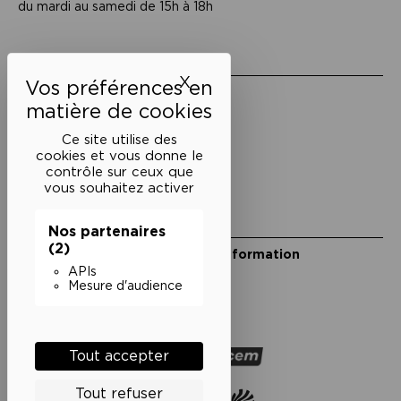
du mardi au samedi de 15h à 18h
Liens utiles
X
Masquer le bandeau des 
Mentions légales
Politique de confidentialité
Conditions générales de vente
Ce site utilise des
cookies et vous donne le
Cookies
contrôle sur ceux que
vous souhaitez activer
Restons en lien
Nos partenaires
(2)
Inscrivez-vous à notre lettre d’information
Suivez-nous sur les réseaux
APIs
Mesure d'audience
Facebook
Instagram
YouTube
Soundcloud
Nos partenaires
Tout accepter
Tout refuser