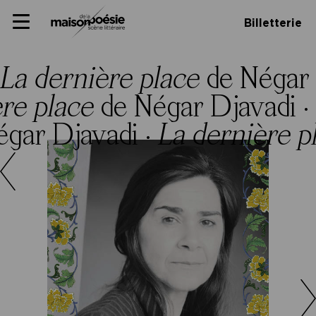
Skip
Panneau de gestion des cookies
Maison de la poésie
Primary
to
Billetterie
Menu
content
Scène
littéraire
La dernière place
de Négar 
ère place
de Négar Djavadi ·
gar Djavadi ·
La dernière p