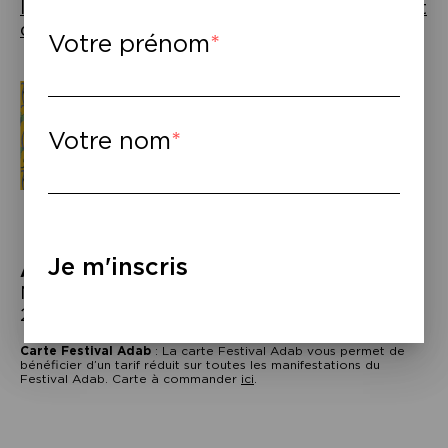
littératures contemporaines du Maghreb et
du Moyen-Orient, organisé par l’iReMMO
Votre prénom
Votre nom
Je m'inscris
À lire
–
Négar Djavadi,
La dernière place
, Stock,
2023.
Carte
Festival Adab
: La carte Festival Adab vous permet de
bénéficier d’un tarif réduit sur toutes les manifestations du
Festival Adab. Carte à commander
ici
.
Navigation
de