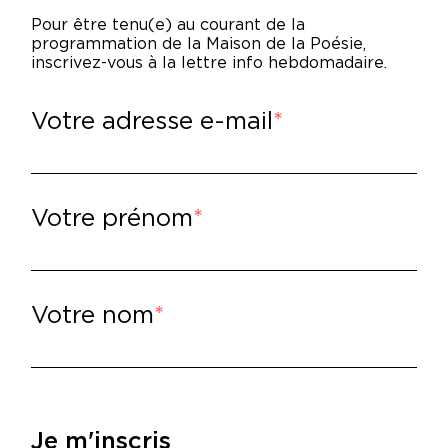
chín, célèbre artiste, s’est perdu en montag
Pour être tenu(e) au courant de la
acun prend la parole à tour de rôle pour l
programmation de la Maison de la Poésie,
ants, artistes, galeristes, collectionneurs. À
inscrivez-vous à la lettre info hebdomadaire.
voile par bribes. Certains semblent lui vouer
ntrent plus ambivalents, jusqu’à laisser tra
Votre adresse e-mail
ute s’installe parmi les différents narrateu
hommage funèbre contradictoire, dérive peu
ychologique, policière, artistique, mondaine
Votre prénom
lire
–
lien Perez,
Hommages,
P.O.L., 2025.
Votre nom
Je m'inscris