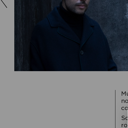
Mu
no
co
So
ro