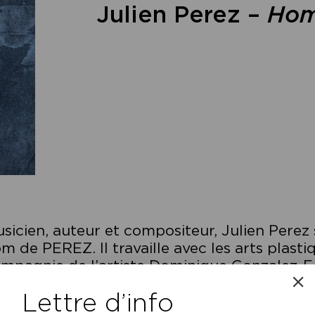
Julien Perez –
Ho
sicien, auteur et compositeur, Julien Pere
m de PEREZ. Il travaille avec les arts plasti
mpagnie de l’artiste Dominique Gonzalez-Fo
n premier roman est un tour de force littérai
Lettre d’info
manesque, une polyphonie autour de la dis