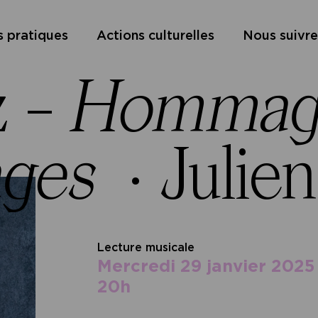
s pratiques
Actions culturelles
Nous suivre
z –
Hommag
ges
·
Julie
Lecture musicale
mercredi 29 janvier 2025
20h