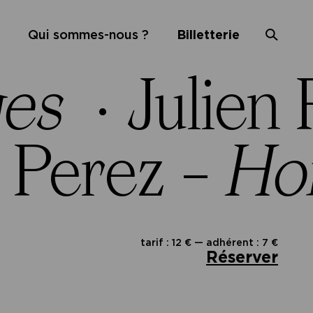
Qui sommes-nous ?
Billetterie
es
·
Julien
n Perez –
Ho
tarif : 12 € — adhérent : 7 €
Réserver