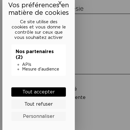
X
Masquer le bandeau des 
La Maison de la Poésie
Découvrir
Ce site utilise des
En photos
cookies et vous donne le
Historique
contrôle sur ceux que
Nos partenaires
vous souhaitez activer
L’équipe
Nos partenaires
(2)
APIs
Liens utiles
Mesure d'audience
Mentions légales
Politique de confidentialité
Tout accepter
Conditions générales de vente
Tout refuser
Cookies
Personnaliser