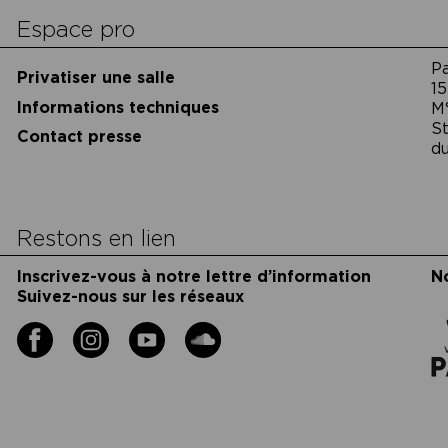
cookies
Espace pro
P
Privatiser une salle
15
Informations techniques
M
St
Contact presse
du
Restons en lien
Inscrivez-vous à notre lettre d’information
N
Suivez-nous sur les réseaux
Facebook
Instagram
YouTube
Soundcloud