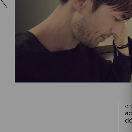
« 
ac
dé