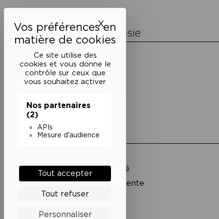
l’article
X
Masquer le bandeau des 
La Maison de la Poésie
Découvrir
Ce site utilise des
En photos
cookies et vous donne le
Historique
contrôle sur ceux que
Nos partenaires
vous souhaitez activer
L’équipe
Nos partenaires
(2)
APIs
Liens utiles
Mesure d'audience
Mentions légales
Politique de confidentialité
Tout accepter
Conditions générales de vente
Tout refuser
Cookies
Personnaliser