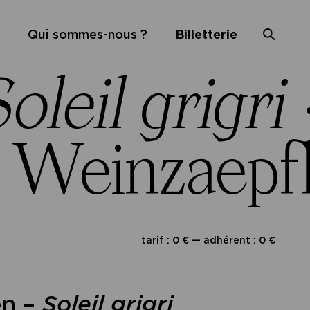
Qui sommes-nous ?
Billetterie
oleil grigri
s Weinzaepf
tarif : 0 € — adhérent : 0 €
n –
Soleil grigri