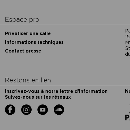
cookies
Espace pro
P
Privatiser une salle
15
Informations techniques
M
St
Contact presse
du
Restons en lien
Inscrivez-vous à notre lettre d’information
N
Suivez-nous sur les réseaux
Facebook
Instagram
YouTube
Soundcloud