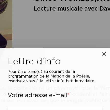
Lecture musicale avec Da
Lettre d’info
Pour être tenu(e) au courant de la
programmation de la Maison de la Poésie,
inscrivez-vous à la lettre info hebdomadaire.
Où le poète décrit un pays mythique, le Yém
Votre adresse e-mail
compagne, puis revient en Occident et fait 
raison et l’absurde, que la langue poétique e