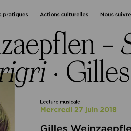
s pratiques
Actions culturelles
Nous suivre
zaepflen –
S
rigri
·
Gille
Lecture musicale
mercredi 27 juin 2018
Gilles Weinzaepfle