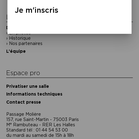
l’article
Je m'inscris
La Maison de la Poésie
Découvrir
En photos
Historique
Nos partenaires
L’équipe
Espace pro
Privatiser une salle
Informations techniques
Contact presse
Passage Moliėre
157, rue Saint-Martin - 75003 Paris
M° Rambuteau - RER Les Halles
Standard tél : 01 44 54 53 00
du mardi au samedi de 15h à 18h