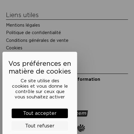
Liens utiles
Mentions légales
Politique de confidentialité
Conditions générales de vente
Cookies
Restons en lien
Inscrivez-vous à notre lettre d’information
Ce site utilise des
Suivez-nous sur les réseaux
cookies et vous donne le
contrôle sur ceux que
Facebook
Instagram
YouTube
Soundcloud
vous souhaitez activer
Nos partenaires
Tout accepter
Tout refuser