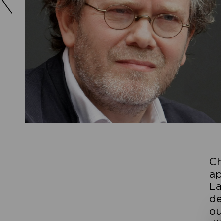
Ch
ap
La
de
ou