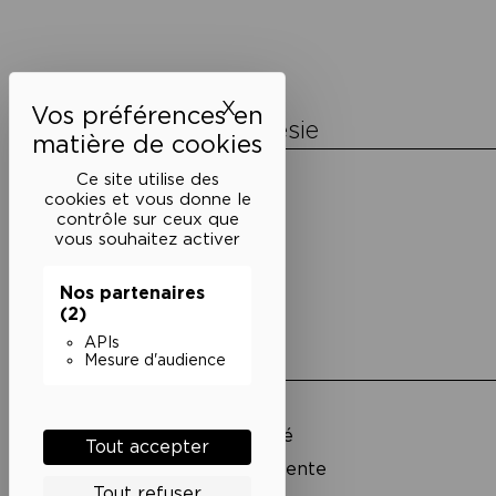
de
l’article
X
Masquer le bandeau des 
La Maison de la Poésie
Découvrir
Ce site utilise des
En photos
cookies et vous donne le
Historique
contrôle sur ceux que
Nos partenaires
vous souhaitez activer
L’équipe
Nos partenaires
(2)
APIs
Liens utiles
Mesure d'audience
Mentions légales
Politique de confidentialité
Tout accepter
Conditions générales de vente
Tout refuser