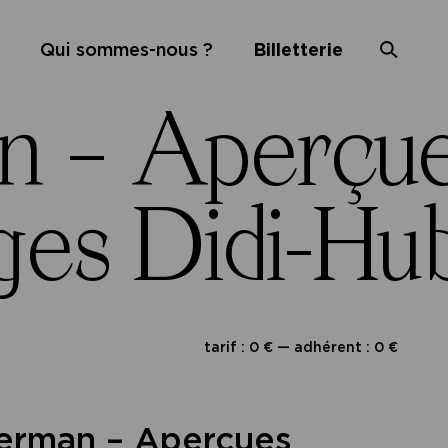
Qui sommes-nous ?
Billetterie
n – Aperçue
es Didi-Hu
tarif : 0 € — adhérent : 0 €
erman – Aperçues