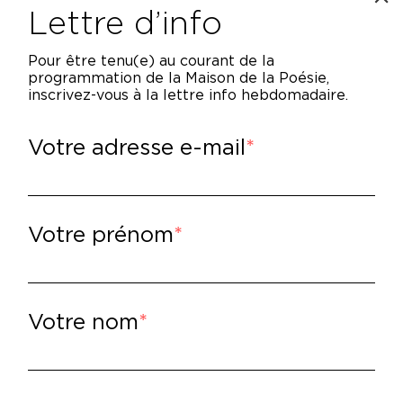
inquiétude, ou de rire. Phraser le passage 
Lettre d’info
rconstances, de visions en bribes, d’émotio
inventent devant des choses ou des êtres a
Pour être tenu(e) au courant de la
programmation de la Maison de la Poésie,
ut cela devenu, sans crier gare, un journal 
inscrivez-vous à la lettre info hebdomadaire.
ns personnages bien définis, un autoportrai
urnal en désordre. Découvrir, alors, qu’il éta
Votre adresse e-mail
ssent vite), de blessures (où les temps frap
mps reviennent toujours) et de désirs (où l
traperçu).
orges Didi-Huberman, philosophe et historie
Votre prénom
lire
–
orges Didi-Huberman,
Aperçues
, Minuit, 20
Votre nom