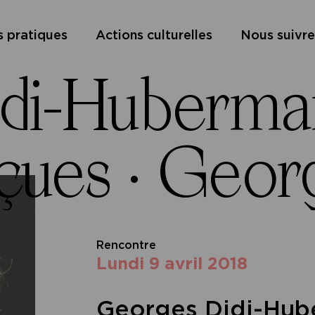
s pratiques
Actions culturelles
Nous suivre
di-Huberma
çues ·
Georg
Rencontre
lundi 9 avril 2018
Georges Didi-Hub