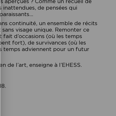
des aperçues ? Comme un recueil de
ns inattendues, de pensées qui
pparaissants…
sans continuité, un ensemble de récits
t sans visage unique. Remonter ce
it fait d’occasions (où les temps
pent fort), de survivances (où les
es temps adviennent pour un futur
n de l’art, enseigne à l’EHESS.
18.