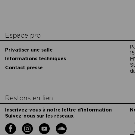
cookies
Espace pro
P
Privatiser une salle
15
Informations techniques
M
St
Contact presse
du
Restons en lien
Inscrivez-vous à notre lettre d’information
N
Suivez-nous sur les réseaux
Facebook
Instagram
YouTube
Soundcloud