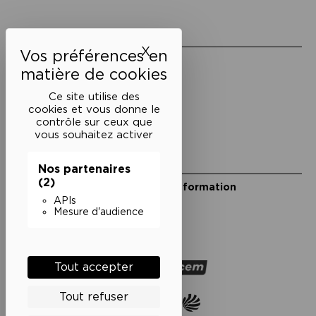
Liens utiles
X
Masquer le bandeau des 
Mentions légales
Politique de confidentialité
Conditions générales de vente
Ce site utilise des
cookies et vous donne le
Cookies
contrôle sur ceux que
vous souhaitez activer
Restons en lien
Nos partenaires
(2)
Inscrivez-vous à notre lettre d’information
Suivez-nous sur les réseaux
APIs
Mesure d'audience
Facebook
Instagram
YouTube
Soundcloud
Nos partenaires
Tout accepter
Tout refuser