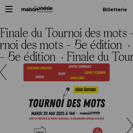
Skip
Panneau de gestion des cookies
Maison de la poésie
Primary
to
Billetterie
Menu
content
Scène
littéraire
Finale du Tournoi des mots 
rnoi des mots – 5e édition ·
– 5e édition ·
Finale du Tou