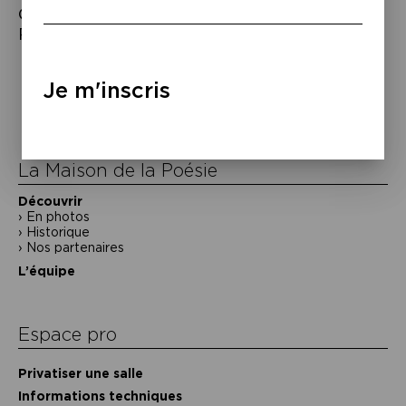
Constantin Kaïteris,
Pile de proverbes
, «
Plis urgents », Rougier V éd., 2016.
Navigation
Je m'inscris
de
l’article
La Maison de la Poésie
Découvrir
En photos
Historique
Nos partenaires
L’équipe
Espace pro
Privatiser une salle
Informations techniques