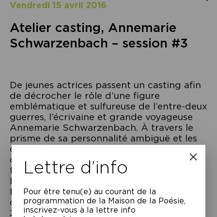
vendredi 15 avril 2016
Atelier casting, Annemarie
Schwarzenbach – session #3
De jeunes actrices passent un casting afin
de décrocher le rôle d’une figure
emblématique et sulfureuse de l’entre-deux
guerres, l’écrivaine et grande voyageuse
Annemarie Schwarzenbach. À travers le
prisme de sa personnalité ambiguë et les
questions qu’elle soulève face à la
conscience d’une époque vécue, les jeunes
Lettre d’info
femmes parlent de leurs vies d’aujourd’hui.
Elles élaborent à plusieurs un portrait
fragmenté et mixte, celui de la femme
Pour être tenu(e) au courant de la
programmation de la Maison de la Poésie,
d’hier et de la jeune génération de l’année
inscrivez-vous à la lettre info
2016.