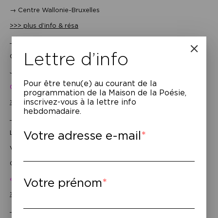
→ Centre Wallonie-Bruxelles
>>> plus d’info & résa
______________________
Lettre d’info
Concert littéraire
Jeudi 16 novembre – 21h
Pour être tenu(e) au courant de la
Cyril Mokaiesh
programmation de la Maison de la Poésie,
inscrivez-vous à la lettre info
>>> plus d’info & résa
hebdomadaire.
______________________
Votre adresse e-mail
Lecture
Vendredi 17 novembre – 18h30
Olga Bargan & Arnaud Picard
« La Folie en tête »
Votre prénom
>>> plus d’info & résa
______________________