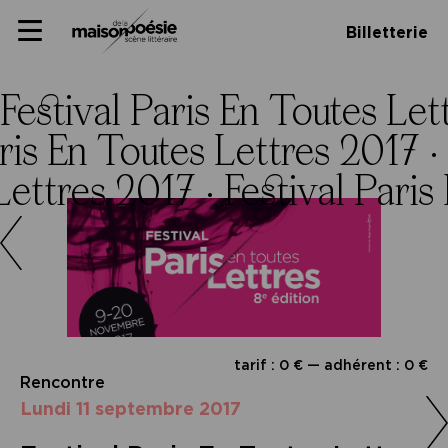
Skip
Panneau de gestion des cookies
Maison de la poésie
Primary
to
Billetterie
Menu
content
Scène
littéraire
Festival Paris En Toutes Let
aris En Toutes Lettres 2017 ·
 Lettres 2017 ·
Festival Paris
tarif : 0 € — adhérent : 0 €
Rencontre
lundi 11 septembre 2017