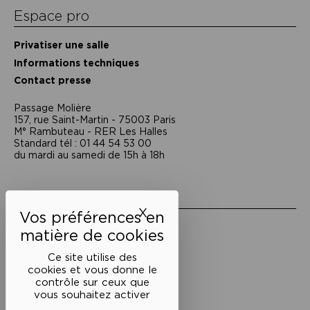
Espace pro
Privatiser une salle
Informations techniques
Contact presse
Passage Moliėre
157, rue Saint-Martin - 75003 Paris
M° Rambuteau - RER Les Halles
Standard tél : 01 44 54 53 00
du mardi au samedi de 15h à 18h
Liens utiles
X
Masquer le bandeau des 
Mentions légales
Politique de confidentialité
Conditions générales de vente
Ce site utilise des
cookies et vous donne le
Cookies
contrôle sur ceux que
vous souhaitez activer