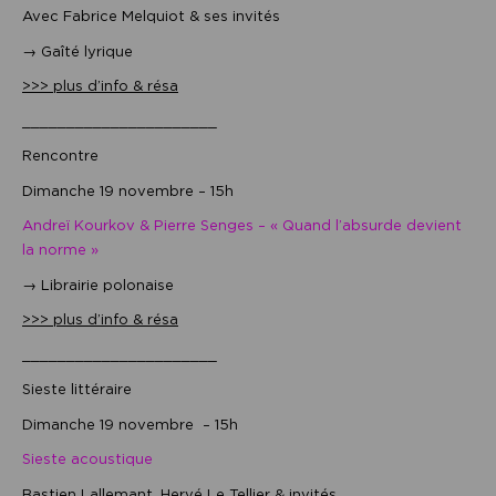
Avec Fabrice Melquiot & ses invités
→ Gaîté lyrique
>>> plus d’info & résa
______________________
Rencontre
Dimanche 19 novembre – 15h
Andreï Kourkov & Pierre Senges – « Quand l’absurde devient
la norme »
→ Librairie polonaise
>>> plus d’info & résa
______________________
Sieste littéraire
Dimanche 19 novembre – 15h
Sieste acoustique
Bastien Lallemant, Hervé Le Tellier & invités