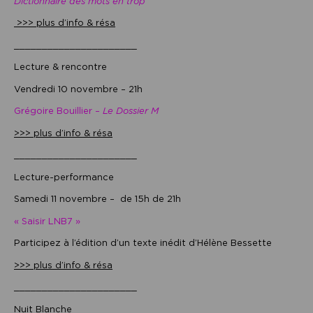
Dictionnaire des mots en trop
>>> plus d’info & résa
______________________
Lecture & rencontre
Vendredi 10 novembre – 21h
Grégoire Bouillier –
Le Dossier M
>>> plus d’info & résa
______________________
Lecture-performance
Samedi 11 novembre – de 15h de 21h
« Saisir LNB7 »
Participez à l’édition d’un texte inédit d’Hélène Bessette
>>> plus d’info & résa
______________________
Nuit Blanche