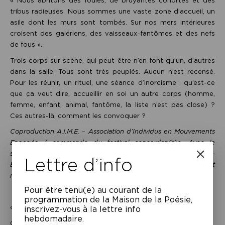
« Nous abritons des foules, de bruyantes cohortes et des
tribus radieuses. Nous sommes une vaste zone d’accueil, un
asile dont les murs sont tombés. Sur nos mers intérieures
croisent des galériens, des vaisseaux-fantômes et des nefs
de fous ».
Trois corps sur scène, qui peut-être n’en font qu’un, d’autres
dans la salle. Tous sont très peuplés. Aucun n’est recensé.
Pour les réunir, un rituel, une séance d’inorcisme : qu’est-ce
que ça veut dire, accueillir en soi un autre corps (homme,
femme, enfant, animal, fantôme, la liste n’est pas close) ?
Ces autres-là, comment les convoquer ?
Coproduction A.I.M.E. – Association d’Individus en Mouvements
Engagés / commande du festival concordan(s)e. Avec le
soutien du Théâtre Paul Eluard, scène conventionnée danse –
Lettre d’info
Bezons, du Théâtre Brétigny, Scène conventionnée d’intérêt
national et du Grand R, scène nationale – La Roche-sur-Yon.
Pour être tenu(e) au courant de la
programmation de la Maison de la Poésie,
« Vous ne comprenez rien à la Lune »
inscrivez-vous à la lettre info
hebdomadaire.
Orin Camus & Alice Zeniter