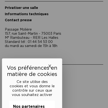
Privatiser une salle
Informations techniques
Contact presse
Passage Moliėre
157, rue Saint-Martin - 75003 Paris
M° Rambuteau - RER Les Halles
Standard tél : 01 44 54 53 00
du mardi au samedi de 15h à 18h
Liens utiles
X
Masquer le bandeau des 
Mentions légales
Politique de confidentialité
Conditions générales de vente
Ce site utilise des
cookies et vous donne le
Cookies
contrôle sur ceux que
vous souhaitez activer
Restons en lien
Nos partenaires