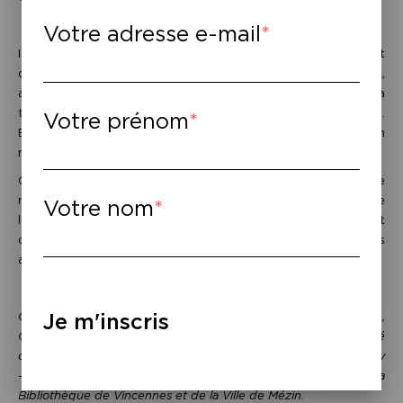
Votre adresse e-mail
Ils sont douze à avoir posé le pied sur la Lune. La plupart
d’entre eux ont ensuite continué leur carrière à la NASA,
auréolés de cette gloire si particulière. Mais Buzz Aldrin a
traversé de longues années de dépression et d’alcoolisme.
Votre prénom
Edgar Mitchell et James Irwin ont sombré dans un
mysticisme qui confine à la folie. Que s’est-il passé là-haut ?
Orin Camus et Alice Zeniter explorent ce que peut être le
rapport des astronautes à la Lune, à cette immensité de
Votre nom
l’espace qui ne vient qu’après des années de répétitions et
de confinement. Ils se demandent ce qu’on peut faire après
avoir marché sur la Lune.
Je m'inscris
Coproduction commande du festival concordan(s)e, Le Phare,
Centre chorégraphique national du Havre, Communauté
d’agglomération de Marne et Gondoire, Parc culturel de Rentilly
– Michel Chartier,
Association Yma,
avec le soutien de la
Bibliothèque de Vincennes et de la Ville de Mézin.