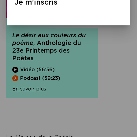
Je m'inscris
Vidéo & Podcast
Le désir aux couleurs du
poème
, Anthologie du
23e Printemps des
Poètes
Vidéo (56:56)
Podcast (59:23)
En savoir plus
Navigation
de
l’article