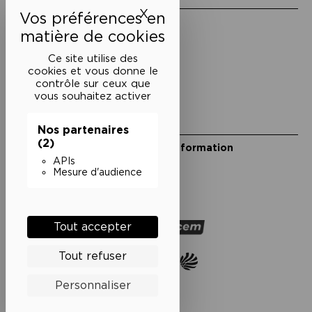
X
Masquer le bandeau des 
Mentions légales
Politique de confidentialité
Conditions générales de vente
Ce site utilise des
cookies et vous donne le
Cookies
contrôle sur ceux que
vous souhaitez activer
Restons en lien
Nos partenaires
(2)
Inscrivez-vous à notre lettre d’information
Suivez-nous sur les réseaux
APIs
Mesure d'audience
Facebook
Instagram
YouTube
Soundcloud
Nos partenaires
Tout accepter
Tout refuser
Personnaliser