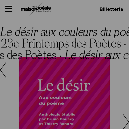
Skip
Panneau de gestion des cookies
Maison de la poésie
Primary
to
Billetterie
Menu
content
Scène
littéraire
Le désir aux couleurs du p
 23e Printemps des Poètes ·
s des Poètes ·
Le désir aux 