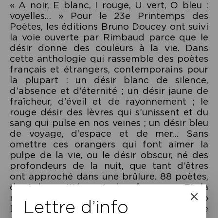
« A noir, E blanc, I rouge, U vert, O bleu :
voyelles… » Pour le 23e Printemps des
Poètes, les éditions Bruno Doucey ont suivi
la voie ouverte par Rimbaud parce que le
désir donne des couleurs à la vie. Dans
cette anthologie qui rassemble des poètes
français et étrangers, contemporains pour
la plupart : un désir blanc de silence,
d’absence et d’éternité ; un désir jaune de
fraîcheur, d’éveil et de rayonnement ; le
rouge désir des lèvres qui s’unissent et du
sang qui pulse en nos veines ; un désir bleu
de voyage, d’espace et de mer… Sans
omettre ces orangers qui font aimer la
pulpe de la vie, ou le désir obscur, né des
profondeurs de la nuit, que tant d’êtres
ont approché dans une brûlure. 88 poètes,
dont la moitié sont des femmes… Et la
main verte de Thierry Renard et Bruno
Lettre d’info
Doucey lorsqu’il s’agit de satisfaire notre