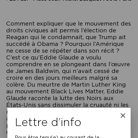
Comment expliquer que le mouvement des
droits civiques ait permis l’élection de
Reagan qui le condamnait, que Trump ait
succédé à Obama ? Pourquoi l’Amérique
ne cesse de se répéter dans son récit ?
C’est ce qu’Eddie Glaude a voulu
comprendre en se plongeant dans l’œuvre
de James Baldwin, qui n’avait cessé de
croire en des jours meilleurs malgré sa
colère. Du meurtre de Martin Luther King
au mouvement Black Lives Matter, Eddie
Glaude raconte la lutte des Noirs aux
États-Unis sans dissimuler la cruauté ni les
manquements du pays, sans diaboliser ni
aduler ses protagonistes. Chacun doit
Lettre d’info
pouvoir, qu’il soit noir ou blanc, se libérer
de ces récits mensongers, sources de
Pour être tenu(e) au courant de la