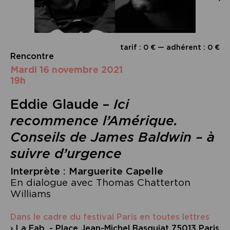
tarif : 0 € — adhérent : 0 €
Rencontre
mardi 16 novembre 2021
19h
Eddie Glaude –
Ici
recommence l’Amérique.
Conseils de James Baldwin – à
suivre d’urgence
Interprète : Marguerite Capelle
En dialogue avec Thomas Chatterton
Williams
Dans le cadre du festival Paris en toutes lettres
› La Fab. - Place Jean-Michel Basquiat 75013 Paris