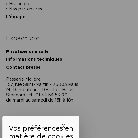
Historique
Nos partenaires
L’équipe
Espace pro
Privatiser une salle
Informations techniques
Contact presse
Passage Moliėre
157, rue Saint-Martin - 75003 Paris
M° Rambuteau - RER Les Halles
Standard tél : 01 44 54 53 00
du mardi au samedi de 15h à 18h
Liens utiles
X
Masquer le bandeau des 
Mentions légales
Politique de confidentialité