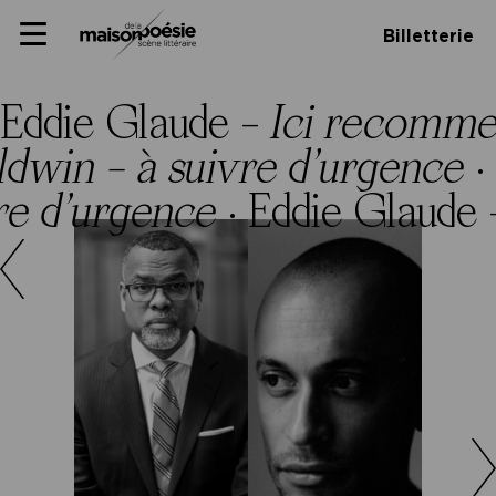
Skip
Panneau de gestion des cookies
Maison de la poésie
Primary
to
Billetterie
Menu
content
Scène
littéraire
Eddie Glaude –
Ici recomme
dwin – à suivre d’urgence
·
re d’urgence
·
Eddie Glaude