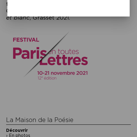
trad. par Hélène Cohen – Thomas
Chatterton Williams,
Autoportrait en noir
et blanc
, Grasset 2021.
Navigation
de
l’article
La Maison de la Poésie
Découvrir
En photos