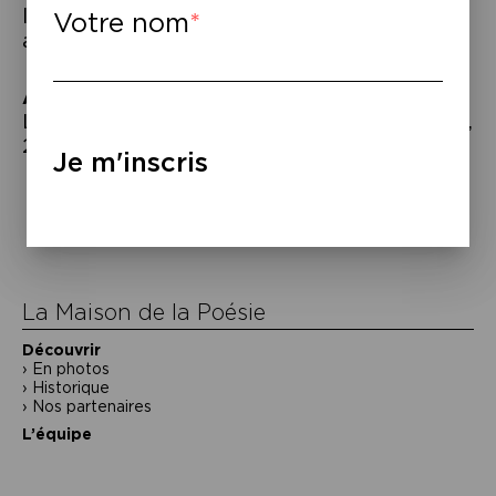
l’étrangeté personnelle devient alors une
Votre nom
arme d’émancipation.
À lire
–
Lucie Baratte,
Le chien noir
, éd. du Typhon,
2021.
Je m'inscris
Navigation
de
l’article
La Maison de la Poésie
Découvrir
En photos
Historique
Nos partenaires
L’équipe