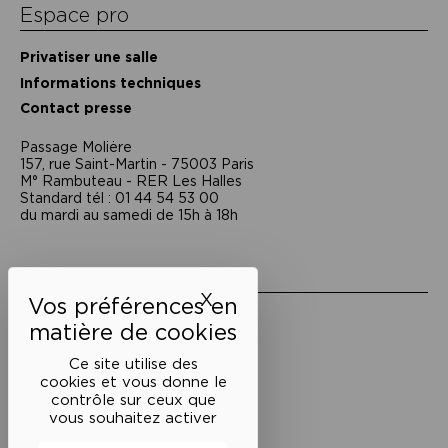
Espace pro
Privatiser une salle
Informations techniques
Contact presse
Passage Moliėre
157, rue Saint-Martin - 75003 Paris
M° Rambuteau - RER Les Halles
Standard tél : 01 44 54 53 00
du mardi au samedi de 15h à 18h
Liens utiles
X
Masquer le bandeau des 
Mentions légales
Politique de confidentialité
Conditions générales de vente
Ce site utilise des
cookies et vous donne le
Cookies
contrôle sur ceux que
vous souhaitez activer