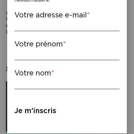
À lire
–
Votre adresse e-mail
Christian Bobin,
Pierre,
Gallimard 2019.
Bobin
, cahier dirigé par Claire Tiévant et
Lydie Dattas, L’Herne 2019.
Votre prénom
Éléments associés
Votre nom
Je m'inscris