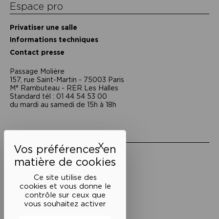
Espace pro
Privatiser une salle
Informations techniques
Contact presse
Passage Moliėre
157, rue Saint-Martin - 75003 Paris
M° Rambuteau - RER Les Halles
Standard tél : 01 44 54 53 00
du mardi au samedi de 15h à 18h
Liens utiles
X
Masquer le bandeau des 
Mentions légales
Politique de confidentialité
Conditions générales de vente
Ce site utilise des
cookies et vous donne le
Cookies
contrôle sur ceux que
vous souhaitez activer