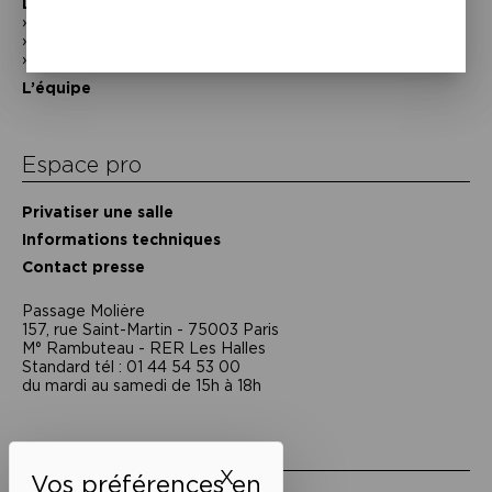
Découvrir
En photos
Historique
Nos partenaires
L’équipe
Espace pro
Privatiser une salle
Informations techniques
Contact presse
Passage Moliėre
157, rue Saint-Martin - 75003 Paris
M° Rambuteau - RER Les Halles
Standard tél : 01 44 54 53 00
du mardi au samedi de 15h à 18h
Liens utiles
X
Masquer le bandeau des 
Mentions légales