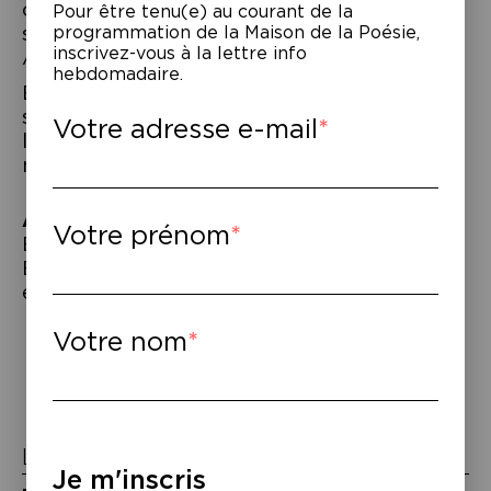
collections, et il passe ses vacances chez
Pour être tenu(e) au courant de la
ses grands-parents, Papi Atole et Mami
programmation de la Maison de la Poésie,
inscrivez-vous à la lettre info
Annette …
hebdomadaire.
Emmanuel Guibert et Marc Boutavant
s’associent à Bastien Lallemant pour une
Votre adresse e-mail
lecture joyeuse : saynètes, dessins,
musique… un festiv-Ariol !
À lire
–
Votre prénom
Emmanuel Guibert (auteur) et Marc
Boutavant (illustrateur),
Ariol
, Bayard
éditions.
Navigation
Votre nom
de
l’article
La Maison de la Poésie
Je m'inscris