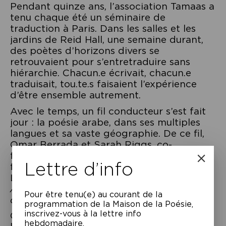
Pendant quinze ans, l’association Tamaas a
tenu chaque été un séminaire de
traduction à Paris. Dans les salles et les
jardins de Reid Hall, une semaine durant,
des poètes d’horizons divers se
retrouvaient pour s’entretraduire sans
hiérarchie. Chacun.e écrivait, chacun.e
traduisait, tou.te.s faisaient l’expérience
d’être ensemble autrement.
Avec le temps, un fil conducteur s’est fait
jour : la poésie arabe, dans ses multiples
langues et sa vaste géographie. De ce fil,
Omar Berrada et Sarah Riggs, co-
fondateurs de Tamaas, ont entrepris de
Lettre d’info
faire un livre trilingue, qui paraîtra chez
Litmus Press à l’automne 2023 sous le titre
Another Room to Live In
(
Une autre pièce
Pour être tenu(e) au courant de la
où vivre
).
programmation de la Maison de la Poésie,
inscrivez-vous à la lettre info
Cette soirée se veut un avant-goût de
hebdomadaire.