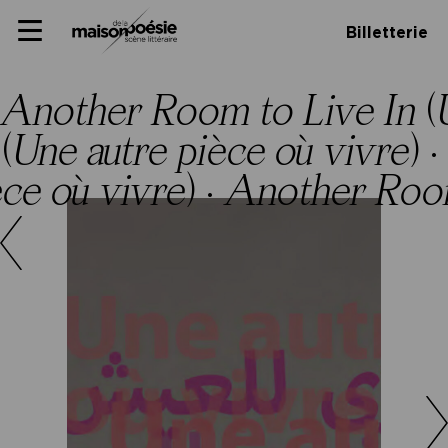
Skip
Panneau de gestion des cookies
Maison de la poésie
Primary
to
Billetterie
Menu
content
Scène
littéraire
Another Room to Live In
(
n
(
Une autre pièce où vivre
) ·
èce où vivre
) ·
Another Room