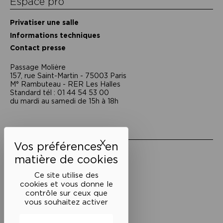
Espace pro
Privatiser une salle
Informations techniques
Contact presse
Passage Moliėre
157, rue Saint-Martin - 75003 Paris
M° Rambuteau - RER Les Halles
Standard tél : 01 44 54 53 00
du mardi au samedi de 15h à 18h
Liens utiles
X
Masquer le bandeau des 
Mentions légales
Politique de confidentialité
Conditions générales de vente
Ce site utilise des
cookies et vous donne le
Cookies
contrôle sur ceux que
vous souhaitez activer
Restons en lien