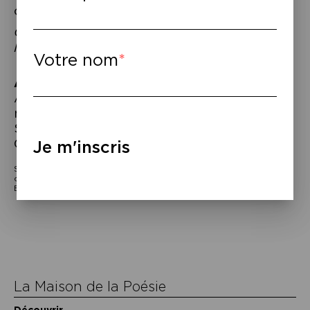
certainement leur dialogue.
Curatrice : Margot Dijkgraaf – Interprète :
Marie-Caroline van Seggelen
Votre nom
À lire
–
À�
Anna Enquist,
Quatuor
, trad. du
néerlandais par Emmanuelle Tardif, Actes
Sud, 2016.
É
ric Fottorino,
Dix-sept ans
,
Gallimard, 2018.
Je m'inscris
Soirée du Festival Café Amsterdam, dans le cadre de la
campagne Les Phares du Nord, initiée par l’Ambassade des Pays-
Bas et la Fondation des Lettres néerlandaises.
Navigation
de
l’article
La Maison de la Poésie