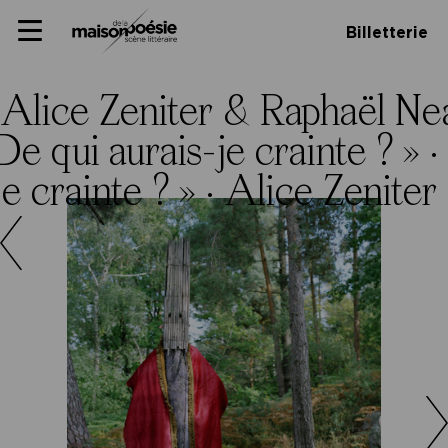
Skip
Panneau de gestion des cookies
Maison de la poésie
Primary
to
Billetterie
Menu
content
Scène
littéraire
Alice Zeniter & Raphaël Neal
e qui aurais-je crainte ? » ·
e crainte ? » ·
Alice Zeniter 