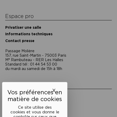
Espace pro
Privatiser une salle
Informations techniques
Contact presse
Passage Moliėre
157, rue Saint-Martin - 75003 Paris
M° Rambuteau - RER Les Halles
Standard tél : 01 44 54 53 00
du mardi au samedi de 15h à 18h
Liens utiles
X
Masquer le bandeau des 
Mentions légales
Politique de confidentialité
Conditions générales de vente
Ce site utilise des
cookies et vous donne le
Cookies
contrôle sur ceux que