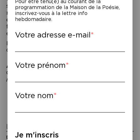
Pour être tenu(e) au courant de la
ses cofondateurs, Cyril Dion. Ecrivain,
programmation de la Maison de la Poésie,
réalisateur, poète et activiste, Cyril Dion a
inscrivez-vous à la lettre info
écrit et co-réalisé avec Mélanie Laurent le
hebdomadaire.
film “Demain” et publié deux livres
éponymes aux éditions Actes Sud.
Votre adresse e-mail
Installation-projection super8 par l’artiste
Olivier Lubeck.
Votre prénom
À lire
–
Cyril Dion,
Demain, un nouveau monde en
marche,
Actes Sud, 2015.
Navigation
Votre nom
de
l’article
La Maison de la Poésie
Je m'inscris
Découvrir