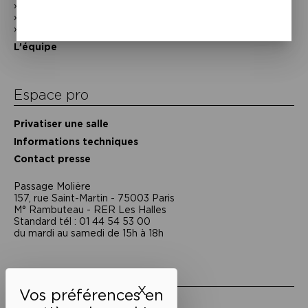
En photos
Historique
Nos partenaires
L’équipe
Espace pro
Privatiser une salle
Informations techniques
Contact presse
Passage Moliėre
157, rue Saint-Martin - 75003 Paris
M° Rambuteau - RER Les Halles
Standard tél : 01 44 54 53 00
du mardi au samedi de 15h à 18h
Liens utiles
X
Masquer le bandeau des 
Mentions légales