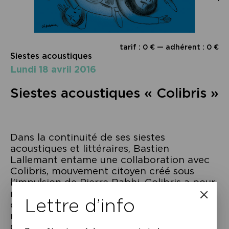
tarif : 0 € — adhérent : 0 €
Siestes acoustiques
lundi 18 avril 2016
Siestes acoustiques « Colibris »
Dans la continuité de ses siestes
acoustiques et littéraires, Bastien
Lallemant entame une collaboration avec
Colibris, mouvement citoyen créé sous
l’impulsion de Pierre Rabhi. Colibris a pour
mission d’inspirer, relier et soutenir les
Lettre d’info
citoyens qui font le choix d’engager un
mode de vie plus écologique et solidaire .
Colibris est représenté aujourd’hui l’un de