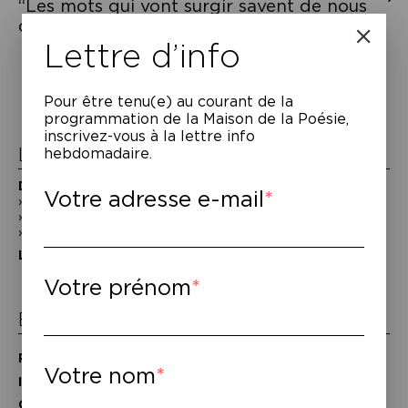
“Les mots qui vont surgir savent de nous
des choses que nous ignorons d’eux.”
Navigation
Lettre d’info
de
l’article
Pour être tenu(e) au courant de la
programmation de la Maison de la Poésie,
inscrivez-vous à la lettre info
La Maison de la Poésie
hebdomadaire.
Découvrir
Votre adresse e-mail
En photos
Historique
Nos partenaires
L’équipe
Votre prénom
Espace pro
Privatiser une salle
Votre nom
Informations techniques
Contact presse