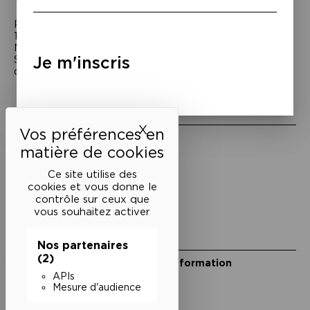
Passage Moliėre
157, rue Saint-Martin - 75003 Paris
M° Rambuteau - RER Les Halles
Je m'inscris
Standard tél : 01 44 54 53 00
du mardi au samedi de 15h à 18h
Liens utiles
X
Masquer le bandeau des 
Mentions légales
Politique de confidentialité
Conditions générales de vente
Ce site utilise des
cookies et vous donne le
Cookies
contrôle sur ceux que
vous souhaitez activer
Restons en lien
Nos partenaires
(2)
Inscrivez-vous à notre lettre d’information
Suivez-nous sur les réseaux
APIs
Mesure d'audience
Facebook
Instagram
YouTube
Soundcloud