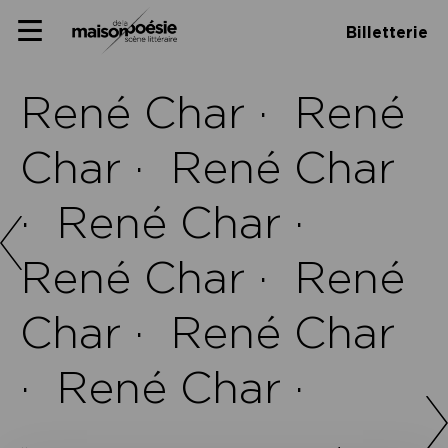
Skip
Panneau de gestion des cookies
Maison de la poésie
Primary
to
Billetterie
Menu
content
Scène
littéraire
René Char ·
René
Char ·
René Char
·
René Char ·
René Char ·
René
Char ·
René Char
·
René Char ·