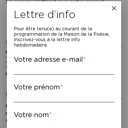
La poésie n’attend que notre regard.
Navigation
Lettre d’info
de
l’article
Pour être tenu(e) au courant de la
programmation de la Maison de la Poésie,
inscrivez-vous à la lettre info
La Maison de la Poésie
hebdomadaire.
Découvrir
En photos
Votre adresse e-mail
Historique
Nos partenaires
L’équipe
Votre prénom
Espace pro
Privatiser une salle
Votre nom
Informations techniques
Contact presse