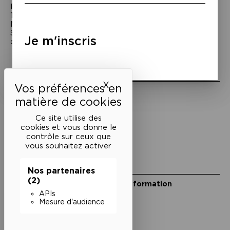
Passage Moliėre
157, rue Saint-Martin - 75003 Paris
M° Rambuteau - RER Les Halles
Standard tél : 01 44 54 53 00
Je m'inscris
du mardi au samedi de 15h à 18h
Liens utiles
X
Masquer le bandeau des 
Mentions légales
Politique de confidentialité
Conditions générales de vente
Ce site utilise des
cookies et vous donne le
Cookies
contrôle sur ceux que
vous souhaitez activer
Restons en lien
Nos partenaires
(2)
Inscrivez-vous à notre lettre d’information
Suivez-nous sur les réseaux
APIs
Mesure d'audience
Facebook
Instagram
YouTube
Soundcloud
Nos partenaires