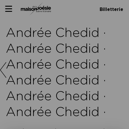
Skip
Panneau de gestion des cookies
Maison de la poésie
Primary
to
Billetterie
Menu
content
Scène
littéraire
Andrée Chedid ·
Andrée Chedid ·
Andrée Chedid ·
Andrée Chedid ·
Andrée Chedid ·
Andrée Chedid ·