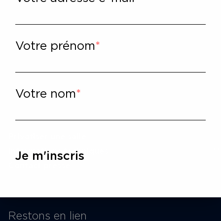
sie - Scène littéraire
·
REVUE LA DÉFERLANTE – « CE QUE #METOO A FAIT À LA LITTÉRATU
Votre prénom
Votre nom
cookies
Espace pro
P
Privatiser une salle
15
Informations techniques
M
Je m'inscris
St
Contact presse
du
Restons en lien