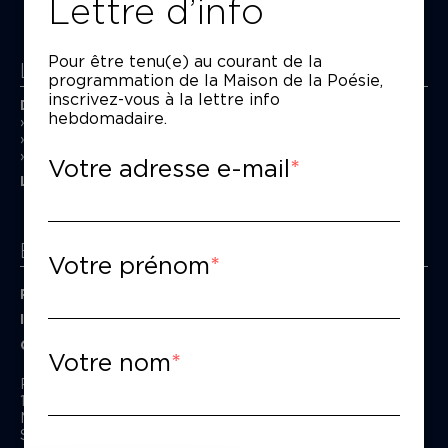
Lettre d’info
Pour être tenu(e) au courant de la
La Maison de la Poésie
programmation de la Maison de la Poésie,
inscrivez-vous à la lettre info
Découvrir
hebdomadaire.
En photos
Historique
Nos partenaires
Votre adresse e-mail
L’équipe
Espace pro
Votre prénom
Privatiser une salle
Informations techniques
Contact presse
Votre nom
Passage Moliėre
157, rue Saint-Martin - 75003 Paris
M° Rambuteau - RER Les Halles
Standard tél : 01 44 54 53 00