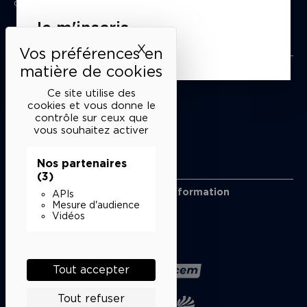
du mardi au samedi de 15h à 18h
Je m'inscris
Liens utiles
X
Masquer le bandeau des 
Mentions légales
Politique de confidentialité
Ce site utilise des
Conditions générales de vente
cookies et vous donne le
contrôle sur ceux que
Cookies
vous souhaitez activer
Nos partenaires
Restons en lien
(3)
Inscrivez-vous à notre lettre d’information
APIs
Suivez-nous sur les réseaux
Mesure d'audience
Vidéos
Facebook
Instagram
YouTube
Soundcloud
Nos partenaires
Tout accepter
Tout refuser