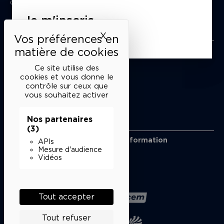
du mardi au samedi de 15h à 18h
Je m'inscris
Liens utiles
X
Masquer le bandeau des 
Mentions légales
Politique de confidentialité
Ce site utilise des
Conditions générales de vente
cookies et vous donne le
contrôle sur ceux que
Cookies
vous souhaitez activer
Nos partenaires
Restons en lien
(3)
Inscrivez-vous à notre lettre d’information
APIs
Suivez-nous sur les réseaux
Mesure d'audience
Vidéos
Facebook
Instagram
YouTube
Soundcloud
Nos partenaires
Tout accepter
Tout refuser