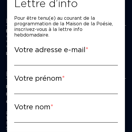
Lettre d’info
Pour être tenu(e) au courant de la
La Maison de la Poésie
programmation de la Maison de la Poésie,
inscrivez-vous à la lettre info
Découvrir
hebdomadaire.
En photos
Historique
Nos partenaires
Votre adresse e-mail
L’équipe
Espace pro
Votre prénom
Privatiser une salle
Informations techniques
Contact presse
Votre nom
Passage Moliėre
157, rue Saint-Martin - 75003 Paris
M° Rambuteau - RER Les Halles
Standard tél : 01 44 54 53 00