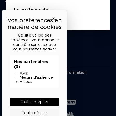
du mardi au samedi de 15h à 18h
Je m'inscris
Liens utiles
X
Masquer le bandeau des 
Mentions légales
Politique de confidentialité
Ce site utilise des
Conditions générales de vente
cookies et vous donne le
contrôle sur ceux que
Cookies
vous souhaitez activer
Nos partenaires
Restons en lien
(3)
Inscrivez-vous à notre lettre d’information
APIs
Suivez-nous sur les réseaux
Mesure d'audience
Vidéos
Facebook
Instagram
YouTube
Soundcloud
Nos partenaires
Tout accepter
Tout refuser