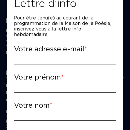
Lettre d’info
Pour être tenu(e) au courant de la
La Maison de la Poésie
programmation de la Maison de la Poésie,
inscrivez-vous à la lettre info
Découvrir
hebdomadaire.
En photos
Historique
Nos partenaires
Votre adresse e-mail
L’équipe
Espace pro
Votre prénom
Privatiser une salle
Informations techniques
Contact presse
Votre nom
Passage Moliėre
157, rue Saint-Martin - 75003 Paris
M° Rambuteau - RER Les Halles
Standard tél : 01 44 54 53 00