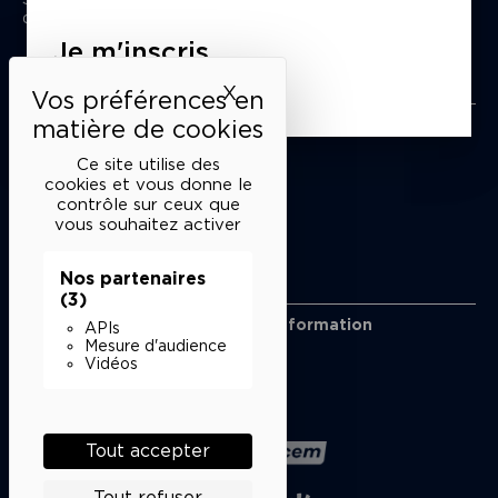
du mardi au samedi de 15h à 18h
Je m'inscris
Liens utiles
X
Masquer le bandeau des 
Mentions légales
Politique de confidentialité
Ce site utilise des
Conditions générales de vente
cookies et vous donne le
contrôle sur ceux que
Cookies
vous souhaitez activer
Nos partenaires
Restons en lien
(3)
Inscrivez-vous à notre lettre d’information
APIs
Suivez-nous sur les réseaux
Mesure d'audience
Vidéos
Facebook
Instagram
YouTube
Soundcloud
Nos partenaires
Tout accepter
Tout refuser