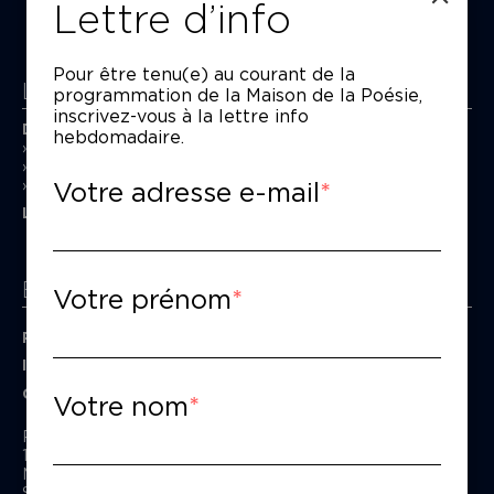
Lettre d’info
Pour être tenu(e) au courant de la
La Maison de la Poésie
programmation de la Maison de la Poésie,
inscrivez-vous à la lettre info
Découvrir
hebdomadaire.
En photos
Historique
Votre adresse e-mail
Nos partenaires
L’équipe
Espace pro
Votre prénom
Privatiser une salle
Informations techniques
Contact presse
Votre nom
Passage Moliėre
157, rue Saint-Martin - 75003 Paris
M° Rambuteau - RER Les Halles
Standard tél : 01 44 54 53 00