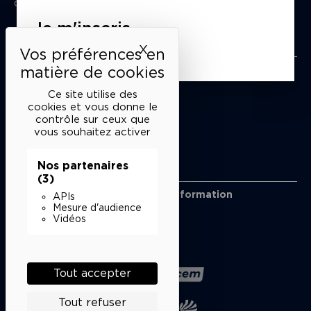
du mardi au samedi de 15h à 18h
Je m'inscris
Liens utiles
X
Masquer le bandeau des 
Mentions légales
Politique de confidentialité
Ce site utilise des
Conditions générales de vente
cookies et vous donne le
contrôle sur ceux que
Cookies
vous souhaitez activer
Nos partenaires
Restons en lien
(3)
Inscrivez-vous à notre lettre d’information
APIs
Suivez-nous sur les réseaux
Mesure d'audience
Vidéos
Facebook
Instagram
YouTube
Soundcloud
Nos partenaires
Tout accepter
Tout refuser