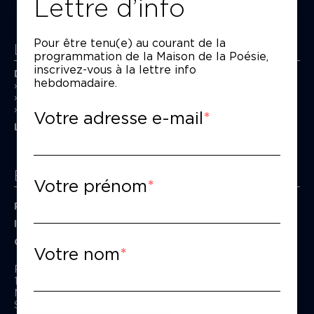
Lettre d’info
Pour être tenu(e) au courant de la
La Maison de la Poésie
programmation de la Maison de la Poésie,
inscrivez-vous à la lettre info
Découvrir
hebdomadaire.
En photos
Historique
Nos partenaires
Votre adresse e-mail
L’équipe
Espace pro
Votre prénom
Privatiser une salle
Informations techniques
Contact presse
Votre nom
Passage Moliėre
157, rue Saint-Martin - 75003 Paris
M° Rambuteau - RER Les Halles
Standard tél : 01 44 54 53 00