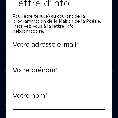
Lettre d’info
Pour être tenu(e) au courant de la
La Maison de la Poésie
programmation de la Maison de la Poésie,
inscrivez-vous à la lettre info
Découvrir
hebdomadaire.
En photos
Historique
Nos partenaires
Votre adresse e-mail
L’équipe
Espace pro
Votre prénom
Privatiser une salle
Informations techniques
Contact presse
Votre nom
Passage Moliėre
157, rue Saint-Martin - 75003 Paris
M° Rambuteau - RER Les Halles
Standard tél : 01 44 54 53 00