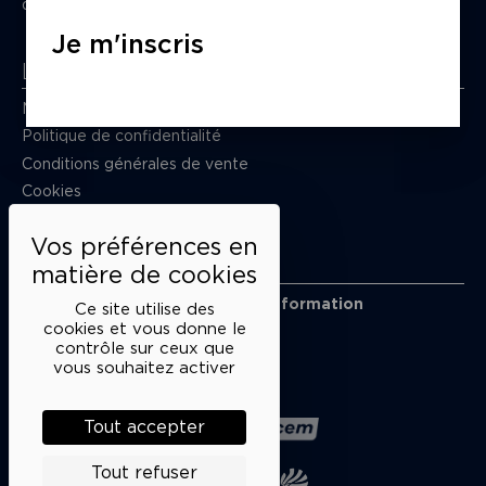
du mardi au samedi de 15h à 18h
Je m'inscris
Liens utiles
Mentions légales
Politique de confidentialité
Conditions générales de vente
Cookies
Restons en lien
Inscrivez-vous à notre lettre d’information
Ce site utilise des
Suivez-nous sur les réseaux
cookies et vous donne le
contrôle sur ceux que
Facebook
Instagram
YouTube
Soundcloud
vous souhaitez activer
Nos partenaires
Tout accepter
Tout refuser