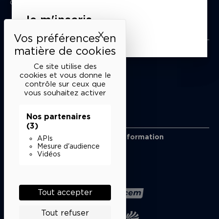
du mardi au samedi de 15h à 18h
Je m'inscris
Liens utiles
X
Masquer le bandeau des 
Mentions légales
Politique de confidentialité
Ce site utilise des
Conditions générales de vente
cookies et vous donne le
contrôle sur ceux que
Cookies
vous souhaitez activer
Nos partenaires
Restons en lien
(3)
Inscrivez-vous à notre lettre d’information
APIs
Suivez-nous sur les réseaux
Mesure d'audience
Vidéos
Facebook
Instagram
YouTube
Soundcloud
Nos partenaires
Tout accepter
Tout refuser