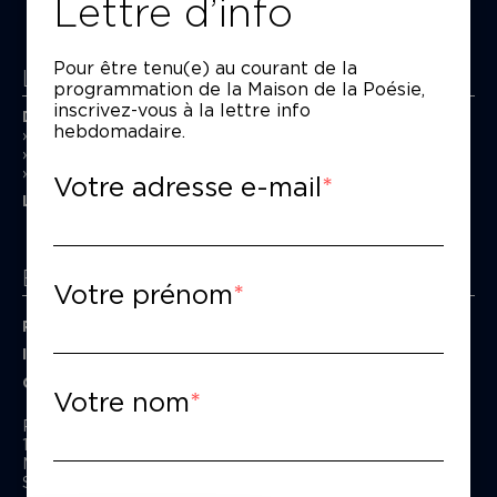
Lettre d’info
Pour être tenu(e) au courant de la
La Maison de la Poésie
programmation de la Maison de la Poésie,
inscrivez-vous à la lettre info
Découvrir
hebdomadaire.
En photos
Historique
Nos partenaires
Votre adresse e-mail
L’équipe
Espace pro
Votre prénom
Privatiser une salle
Informations techniques
Contact presse
Votre nom
Passage Moliėre
157, rue Saint-Martin - 75003 Paris
M° Rambuteau - RER Les Halles
Standard tél : 01 44 54 53 00