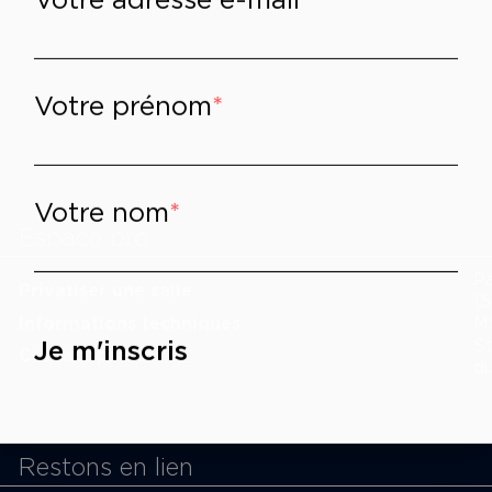
Votre prénom
Votre nom
cookies
Espace pro
P
Privatiser une salle
15
Informations techniques
M
Je m'inscris
St
Contact presse
du
Restons en lien