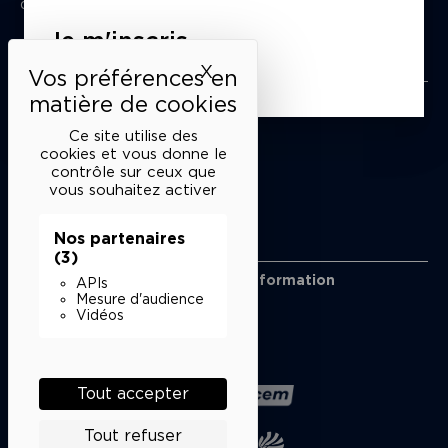
du mardi au samedi de 15h à 18h
Je m'inscris
Liens utiles
X
Masquer le bandeau des 
Mentions légales
Politique de confidentialité
Ce site utilise des
Conditions générales de vente
cookies et vous donne le
contrôle sur ceux que
Cookies
vous souhaitez activer
Nos partenaires
Restons en lien
(3)
Inscrivez-vous à notre lettre d’information
APIs
Suivez-nous sur les réseaux
Mesure d'audience
Vidéos
Facebook
Instagram
YouTube
Soundcloud
Nos partenaires
Tout accepter
Tout refuser