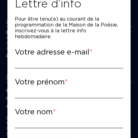
Lettre d’info
Pour être tenu(e) au courant de la
La Maison de la Poésie
programmation de la Maison de la Poésie,
inscrivez-vous à la lettre info
Découvrir
hebdomadaire.
En photos
Historique
Nos partenaires
Votre adresse e-mail
L’équipe
Espace pro
Votre prénom
Privatiser une salle
Informations techniques
Contact presse
Votre nom
Passage Moliėre
157, rue Saint-Martin - 75003 Paris
M° Rambuteau - RER Les Halles
Standard tél : 01 44 54 53 00