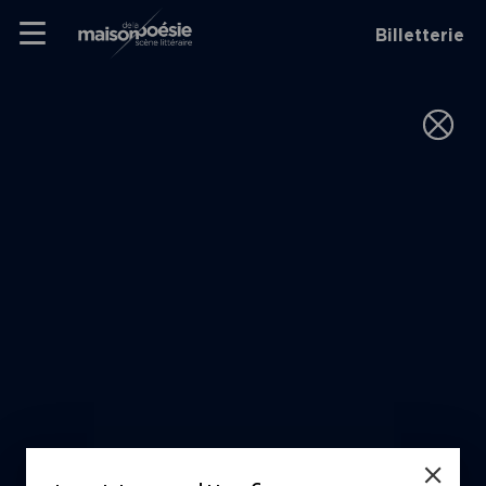
Skip
Panneau de gestion des cookies
Maison de la poésie
Primary
to
Billetterie
Menu
content
Scène
littéraire