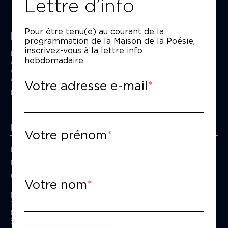
Lettre d’info
Pour être tenu(e) au courant de la
La Maison de la Poésie
programmation de la Maison de la Poésie,
inscrivez-vous à la lettre info
Découvrir
hebdomadaire.
En photos
Historique
Nos partenaires
Votre adresse e-mail
L’équipe
Espace pro
Votre prénom
Privatiser une salle
Informations techniques
Contact presse
Votre nom
Passage Moliėre
157, rue Saint-Martin - 75003 Paris
M° Rambuteau - RER Les Halles
Standard tél : 01 44 54 53 00