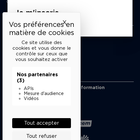
du mardi au samedi de 15h à 18h
Je m'inscris
Liens utiles
X
Masquer le bandeau des 
Mentions légales
Politique de confidentialité
Ce site utilise des
Conditions générales de vente
cookies et vous donne le
contrôle sur ceux que
Cookies
vous souhaitez activer
Nos partenaires
Restons en lien
(3)
Inscrivez-vous à notre lettre d’information
APIs
Suivez-nous sur les réseaux
Mesure d'audience
Vidéos
Facebook
Instagram
YouTube
Soundcloud
Nos partenaires
Tout accepter
Tout refuser