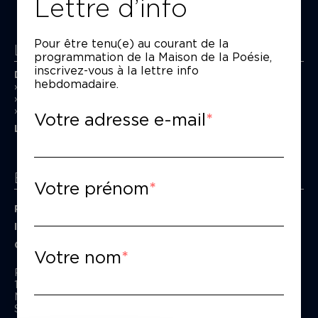
Lettre d’info
Pour être tenu(e) au courant de la
La Maison de la Poésie
programmation de la Maison de la Poésie,
inscrivez-vous à la lettre info
Découvrir
hebdomadaire.
En photos
Historique
Nos partenaires
Votre adresse e-mail
L’équipe
Espace pro
Votre prénom
Privatiser une salle
Informations techniques
Contact presse
Votre nom
Passage Moliėre
157, rue Saint-Martin - 75003 Paris
M° Rambuteau - RER Les Halles
Standard tél : 01 44 54 53 00