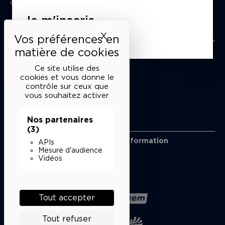
du mardi au samedi de 15h à 18h
Je m'inscris
Liens utiles
X
Masquer le bandeau des 
Mentions légales
Politique de confidentialité
Ce site utilise des
Conditions générales de vente
cookies et vous donne le
contrôle sur ceux que
Cookies
vous souhaitez activer
Nos partenaires
Restons en lien
(3)
Inscrivez-vous à notre lettre d’information
APIs
Suivez-nous sur les réseaux
Mesure d'audience
Vidéos
Facebook
Instagram
YouTube
Soundcloud
Nos partenaires
Tout accepter
Tout refuser