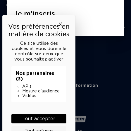
du mardi au samedi de 15h à 18h
Je m'inscris
Liens utiles
X
Masquer le bandeau des 
Mentions légales
Politique de confidentialité
Ce site utilise des
Conditions générales de vente
cookies et vous donne le
contrôle sur ceux que
Cookies
vous souhaitez activer
Nos partenaires
Restons en lien
(3)
Inscrivez-vous à notre lettre d’information
APIs
Suivez-nous sur les réseaux
Mesure d'audience
Vidéos
Facebook
Instagram
YouTube
Soundcloud
Nos partenaires
Tout accepter
Tout refuser