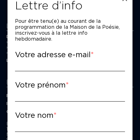
Lettre d’info
Pour être tenu(e) au courant de la
La Maison de la Poésie
programmation de la Maison de la Poésie,
inscrivez-vous à la lettre info
Découvrir
hebdomadaire.
En photos
Historique
Votre adresse e-mail
Nos partenaires
L’équipe
Espace pro
Votre prénom
Privatiser une salle
Informations techniques
Contact presse
Votre nom
Passage Moliėre
157, rue Saint-Martin - 75003 Paris
M° Rambuteau - RER Les Halles
Standard tél : 01 44 54 53 00