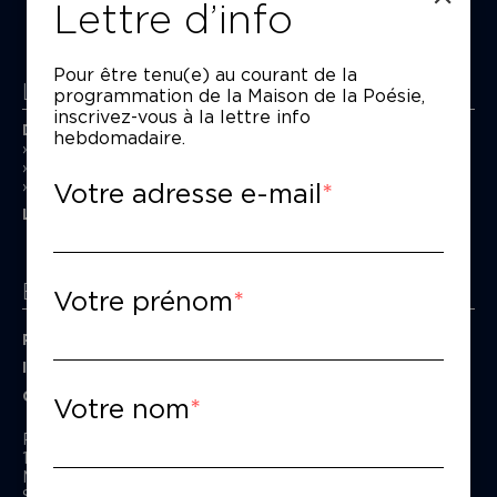
Lettre d’info
Pour être tenu(e) au courant de la
La Maison de la Poésie
programmation de la Maison de la Poésie,
inscrivez-vous à la lettre info
Découvrir
hebdomadaire.
En photos
Historique
Votre adresse e-mail
Nos partenaires
L’équipe
Espace pro
Votre prénom
Privatiser une salle
Informations techniques
Contact presse
Votre nom
Passage Moliėre
157, rue Saint-Martin - 75003 Paris
M° Rambuteau - RER Les Halles
Standard tél : 01 44 54 53 00