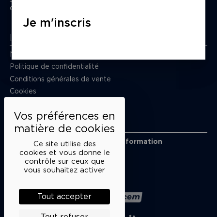
du mardi au samedi de 15h à 18h
Je m'inscris
Liens utiles
Mentions légales
Politique de confidentialité
Conditions générales de vente
Cookies
Restons en lien
Inscrivez-vous à notre lettre d’information
Ce site utilise des
Suivez-nous sur les réseaux
cookies et vous donne le
contrôle sur ceux que
Facebook
Instagram
YouTube
Soundcloud
vous souhaitez activer
Nos partenaires
Tout accepter
Tout refuser