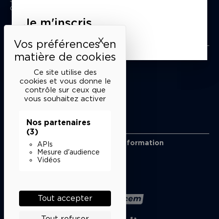
du mardi au samedi de 15h à 18h
Je m'inscris
Liens utiles
X
Masquer le bandeau des 
Mentions légales
Politique de confidentialité
Ce site utilise des
Conditions générales de vente
cookies et vous donne le
contrôle sur ceux que
Cookies
vous souhaitez activer
Nos partenaires
Restons en lien
(3)
Inscrivez-vous à notre lettre d’information
APIs
Suivez-nous sur les réseaux
Mesure d'audience
Vidéos
Facebook
Instagram
YouTube
Soundcloud
Nos partenaires
Tout accepter
Tout refuser