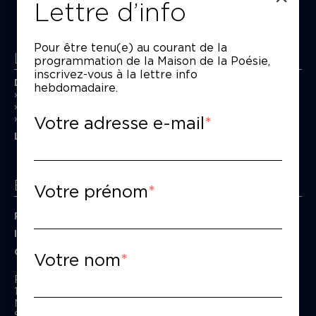
Lettre d’info
Pour être tenu(e) au courant de la
La Maison de la Poésie
programmation de la Maison de la Poésie,
inscrivez-vous à la lettre info
Découvrir
hebdomadaire.
En photos
Historique
Votre adresse e-mail
Nos partenaires
L’équipe
Espace pro
Votre prénom
Privatiser une salle
Informations techniques
Contact presse
Votre nom
Passage Moliėre
157, rue Saint-Martin - 75003 Paris
M° Rambuteau - RER Les Halles
Standard tél : 01 44 54 53 00