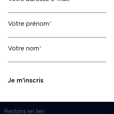
sie - Scène littéraire
·
Clément Ribes – Mille images de Jérémie
Votre prénom
Votre nom
cookies
Espace pro
P
Privatiser une salle
15
Informations techniques
M
Je m'inscris
St
Contact presse
du
Restons en lien