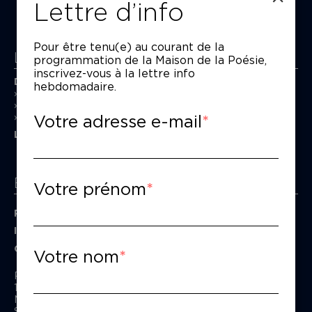
Lettre d’info
Pour être tenu(e) au courant de la
La Maison de la Poésie
programmation de la Maison de la Poésie,
inscrivez-vous à la lettre info
Découvrir
hebdomadaire.
En photos
Historique
Votre adresse e-mail
Nos partenaires
L’équipe
Espace pro
Votre prénom
Privatiser une salle
Informations techniques
Contact presse
Votre nom
Passage Moliėre
157, rue Saint-Martin - 75003 Paris
M° Rambuteau - RER Les Halles
Standard tél : 01 44 54 53 00