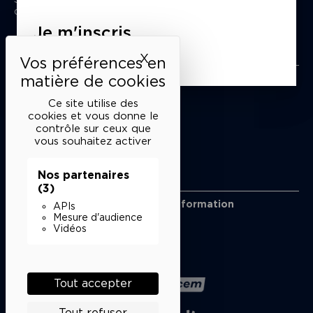
du mardi au samedi de 15h à 18h
Je m'inscris
Liens utiles
X
Masquer le bandeau des 
Mentions légales
Politique de confidentialité
Ce site utilise des
Conditions générales de vente
cookies et vous donne le
contrôle sur ceux que
Cookies
vous souhaitez activer
Nos partenaires
Restons en lien
(3)
Inscrivez-vous à notre lettre d’information
APIs
Suivez-nous sur les réseaux
Mesure d'audience
Vidéos
Facebook
Instagram
YouTube
Soundcloud
Nos partenaires
Tout accepter
Tout refuser