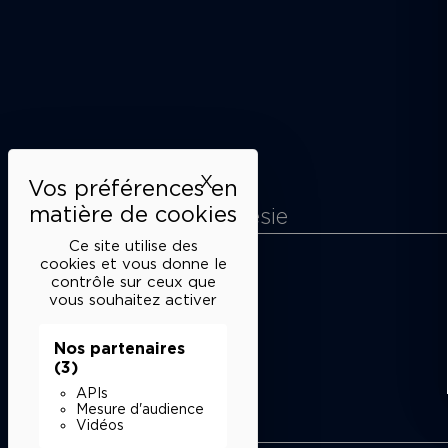
X
Masquer le bandeau des 
La Maison de la Poésie
Ce site utilise des
Découvrir
cookies et vous donne le
En photos
contrôle sur ceux que
Historique
vous souhaitez activer
Nos partenaires
L’équipe
Nos partenaires
(3)
APIs
Mesure d'audience
Liens utiles
Vidéos