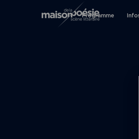
Skip
Panneau de gestion des cookies
Maison de la poésie
to
Programme
Info
content
Scène
littéraire