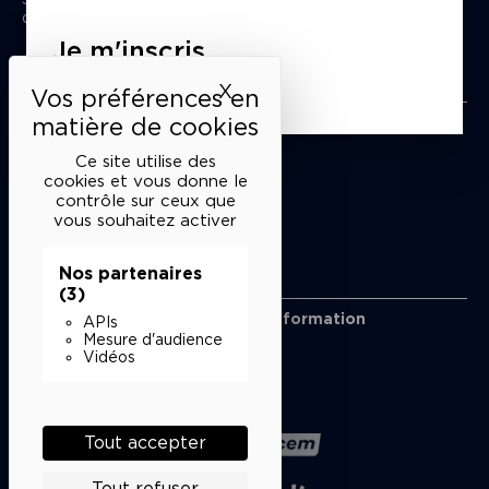
du mardi au samedi de 15h à 18h
Je m'inscris
Liens utiles
X
Masquer le bandeau des 
Mentions légales
Politique de confidentialité
Ce site utilise des
Conditions générales de vente
cookies et vous donne le
contrôle sur ceux que
Cookies
vous souhaitez activer
Nos partenaires
Restons en lien
(3)
Inscrivez-vous à notre lettre d’information
APIs
Suivez-nous sur les réseaux
Mesure d'audience
Vidéos
Facebook
Instagram
YouTube
Soundcloud
Nos partenaires
Tout accepter
Tout refuser