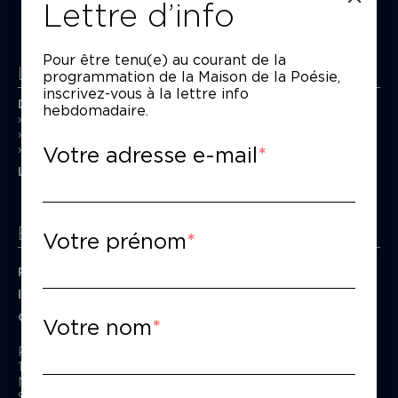
Lettre d’info
Pour être tenu(e) au courant de la
La Maison de la Poésie
programmation de la Maison de la Poésie,
inscrivez-vous à la lettre info
Découvrir
hebdomadaire.
En photos
Historique
Votre adresse e-mail
Nos partenaires
L’équipe
Espace pro
Votre prénom
Privatiser une salle
Informations techniques
Contact presse
Votre nom
Passage Moliėre
157, rue Saint-Martin - 75003 Paris
M° Rambuteau - RER Les Halles
Standard tél : 01 44 54 53 00