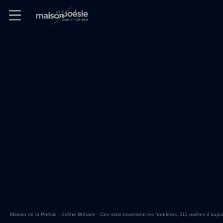
Skip
Panneau de gestion des cookies
Maison de la poésie
Primary
to
Menu
content
Scène
littéraire
Maison de la Poésie - Scène littéraire
·
Ces mots traversent les frontières, 111 poètes d’aujou