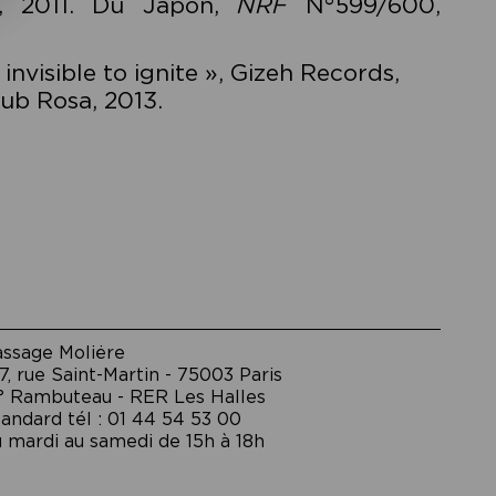
d, 2011. Du Japon,
NRF
N°599/600,
nvisible to ignite », Gizeh Records,
ub Rosa, 2013.
assage Moliėre
7, rue Saint-Martin - 75003 Paris
° Rambuteau - RER Les Halles
andard tél : 01 44 54 53 00
 mardi au samedi de 15h à 18h