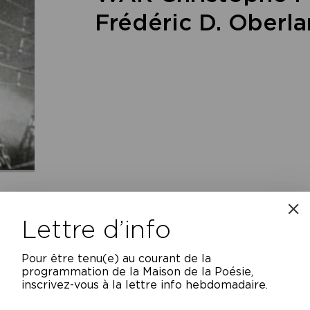
Frédéric D. Oberl
Lettre d’info
 Cri de Godzilla
– Christophe Fiat
 avril 2011, un mois après la catastrophe 
Pour être tenu(e) au courant de la
ristophe Fiat se rend au Japon. Il en revie
programmation de la Maison de la Poésie,
t en scène le monstre le plus célèbre du 
inscrivez-vous à la lettre info hebdomadaire.
omiques américains dans le Pacifique, Godzi