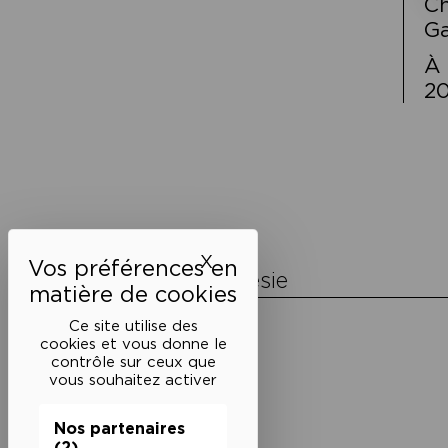
Ch
Ga
À 
20
Navigation
de
l’article
X
Masquer le bandeau des 
La Maison de la Poésie
Découvrir
Ce site utilise des
En photos
cookies et vous donne le
Historique
contrôle sur ceux que
Nos partenaires
vous souhaitez activer
L’équipe
Nos partenaires
(2)