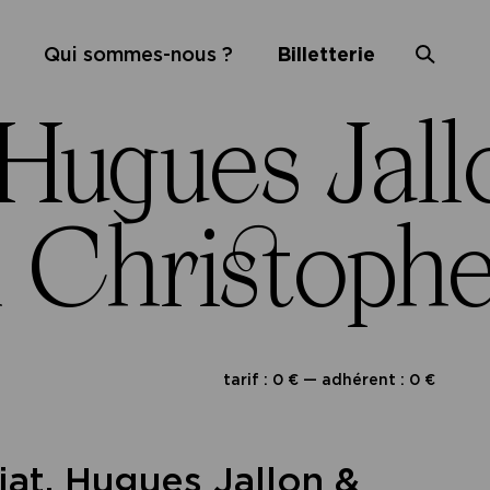
Qui sommes-nous ?
Billetterie
ugues Jallo
hristophe F
tarif : 0 € — adhérent : 0 €
at, Hugues Jallon &