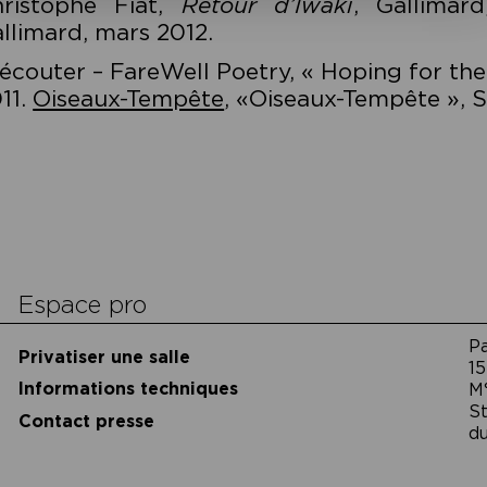
ristophe Fiat,
Retour d’Iwaki
, Gallimar
llimard, mars 2012.
écouter – FareWell Poetry, « Hoping for the i
11.
Oiseaux-Tempête
, «Oiseaux-Tempête », S
cookies
Espace pro
P
Privatiser une salle
15
Informations techniques
M
St
Contact presse
du