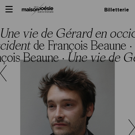
Skip
Panneau de gestion des cookies
Maison de la poésie
Primary
to
Billetterie
Menu
content
Scène
littéraire
Une vie de Gérard en occi
ccident
de François Beaune ·
nçois Beaune ·
Une vie de G