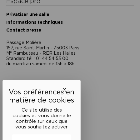
Espace pro
Privatiser une salle
Informations techniques
Contact presse
Passage Moliėre
157, rue Saint-Martin - 75003 Paris
M° Rambuteau - RER Les Halles
Standard tél : 01 44 54 53 00
du mardi au samedi de 15h à 18h
Liens utiles
X
Masquer le bandeau des 
Mentions légales
Politique de confidentialité
Conditions générales de vente
Ce site utilise des
cookies et vous donne le
Cookies
contrôle sur ceux que
vous souhaitez activer
Restons en lien