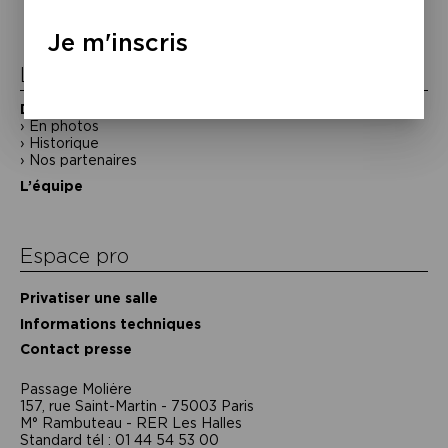
l’article
Je m'inscris
La Maison de la Poésie
Découvrir
En photos
Historique
Nos partenaires
L’équipe
Espace pro
Privatiser une salle
Informations techniques
Contact presse
Passage Moliėre
157, rue Saint-Martin - 75003 Paris
M° Rambuteau - RER Les Halles
Standard tél : 01 44 54 53 00