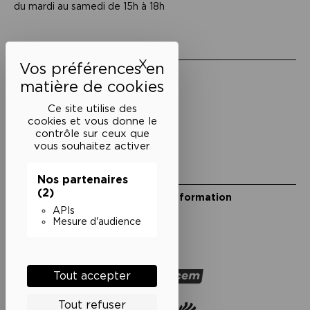
du mardi au samedi de 15h à 18h
Liens utiles
X
Masquer le bandeau des 
Mentions légales
Politique de confidentialité
Conditions générales de vente
Ce site utilise des
cookies et vous donne le
Cookies
contrôle sur ceux que
vous souhaitez activer
Restons en lien
Nos partenaires
(2)
Inscrivez-vous à notre lettre d’information
Suivez-nous sur les réseaux
APIs
Mesure d'audience
Facebook
Instagram
YouTube
Soundcloud
Nos partenaires
Tout accepter
Tout refuser