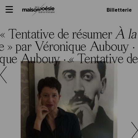
Skip
Panneau de gestion des cookies
Maison de la poésie
Primary
to
Billetterie
Menu
content
Scène
littéraire
« Tentative de résumer
À la
e » par Véronique Aubouy ·
ique Aubouy ·
« Tentative d