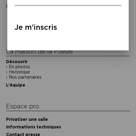
la lecture
, Grasset, coll. « Bleue », 2014.
Navigation
de
Je m'inscris
l’article
La Maison de la Poésie
Découvrir
En photos
Historique
Nos partenaires
L’équipe
Espace pro
Privatiser une salle
Informations techniques
Contact presse