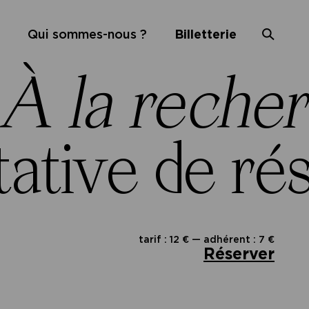
Qui sommes-nous ?
Billetterie
À la reche
tative de r
tarif : 12 € — adhérent : 7 €
Réserver