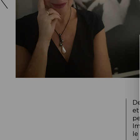
De
et
pe
Im
le