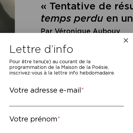
« Tentative de ré
temps perdu
en un
Par Véronique Aubouy
Lettre d’info
Pour être tenu(e) au courant de la
programmation de la Maison de la Poésie,
inscrivez-vous à la lettre info hebdomadaire.
Votre adresse e-mail
puis plus de trente ans, l’artiste Véroniqu
 autour de
À la recherche du temps perdu
d
rformance, elle tente de résumer
La Reche
Votre prénom
prégnée de ce livre peu ordinaire qui a marq
 résumer avec mes propres mots, comme une