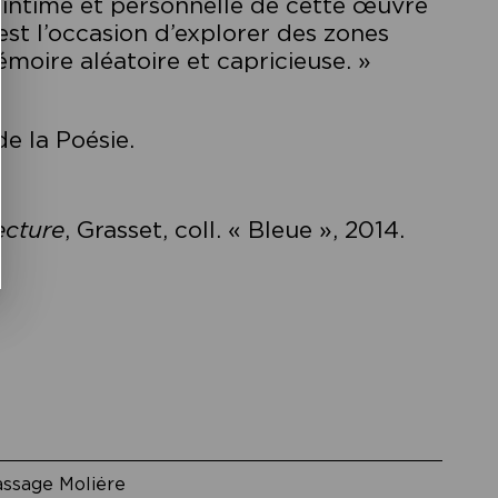
 intime et personnelle de cette œuvre
st l’occasion d’explorer des zones
moire aléatoire et capricieuse. »
e la Poésie.
ecture
, Grasset, coll. « Bleue », 2014.
assage Moliėre