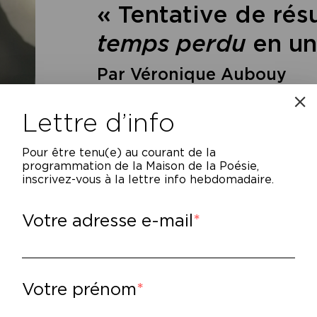
« Tentative de ré
temps perdu
en un
Par Véronique Aubouy
Lettre d’info
Pour être tenu(e) au courant de la
programmation de la Maison de la Poésie,
inscrivez-vous à la lettre info hebdomadaire.
Votre adresse e-mail
puis plus de trente ans, l’artiste Véroniqu
 autour de
À la recherche du temps perdu
d
 son travail est cette performance pendant
Votre prénom
cherche
en une heure, montre en main : « Im