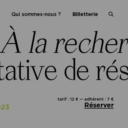
Qui sommes-nous ?
Billetterie
À la reche
tative de r
tarif : 12 € — adhérent : 7 €
Réserver
023