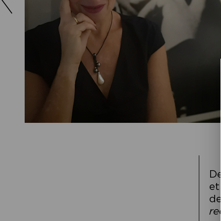
De
et
de
re