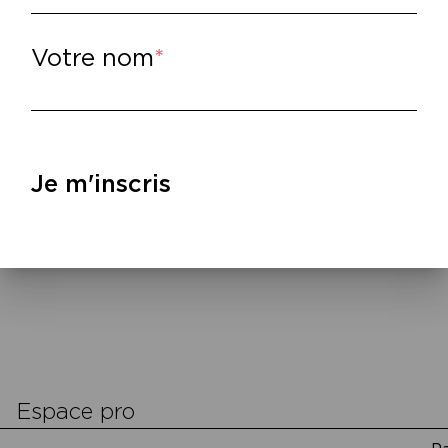
marqué à vie tant de lecteurs, je tente de 
mme une histoire d’une autre époque qui se
rception intime et personnelle de cette œu
Votre nom
rformance est l’occasion d’explorer des zo
l d’une mémoire aléatoire et capricieuse. »
périence à vivre régulièrement à la Maison d
Je m'inscris
lire
–
ronique Aubouy et Mathieu Riboulet,
À la l
cookies
Espace pro